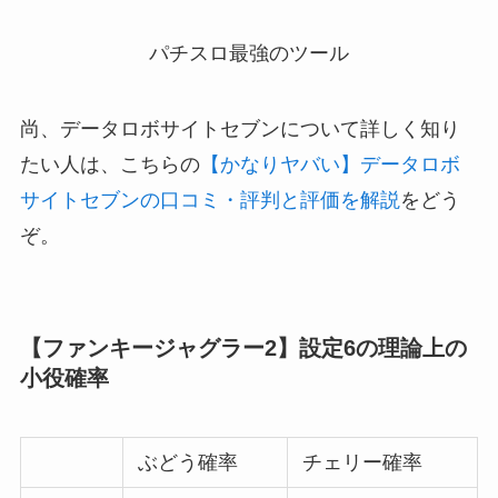
パチスロ最強のツール
尚、データロボサイトセブンについて詳しく知り
たい人は、こちらの
【かなりヤバい】データロボ
サイトセブンの口コミ・評判と評価を解説
をどう
ぞ。
【ファンキージャグラー2】設定6の理論上の
小役確率
ぶどう確率
チェリー確率