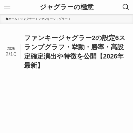
ジャグラーの極意
ホーム
ジャグラー
ファンキージャグラー
ファンキージャグラー2の設定6ス
ランプグラフ・挙動・勝率・高設
2026
2/10
定確定演出や特徴を公開【2026年
最新】