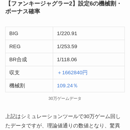
【ファンキージャグラー2】設定6の機械割・
ボーナス確率
BIG
1/220.91
REG
1/253.59
BR合成
1/118.06
収支
＋1662840円
機械割
109.24％
30万ゲームデータ
上記はシミュレーションツールで30万ゲーム回し
たデータですが、理論値通りの数値となり、驚異