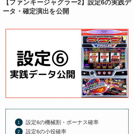
【ファンキージャグラー2】設定6の実践デ
ータ・確定演出を公開
設定6の機械割・ボーナス確率
設定6の小役確率