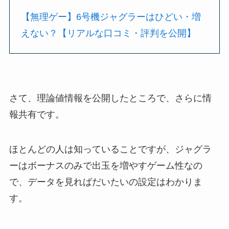
【無理ゲー】6号機ジャグラーはひどい・増
えない？【リアルな口コミ・評判を公開】
さて、理論値情報を公開したところで、さらに情
報共有です。
ほとんどの人は知っていることですが、ジャグラ
ーはボーナスのみで出玉を増やすゲーム性なの
で、データを見ればだいたいの設定はわかりま
す。