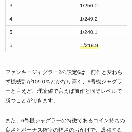
3
1/256.0
4
1/249.2
5
1/240.1
6
1/219.9
ファンキージャグラー2の設定6は、前作と変わら
ず機械割が109.0％とかなり高く、6号機ジャグラ
ーと言えど、理論値で言えば前作と同等レベルで
勝つことができます。
また、6号機ジャグラーの特徴であるコイン持ちの
良さとボーナス確率の軽さのおかげで、爆発する