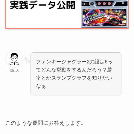
ファンキージャグラー2の設定6っ
てどんな挙動をするんだろう？勝
悩む人
率とかスランプグラフを知りたい
なぁ
このような疑問にお答えします。