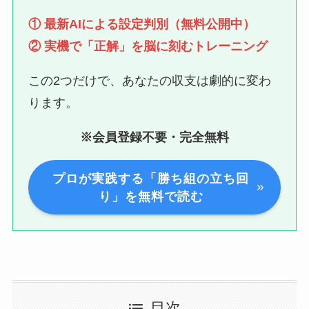
① 最新AIによる設定判別（無料公開中）
② 実機で「正解」を脳に刻むトレーニング
この2つだけで、あなたの収支は劇的に変わ
ります。
※会員登録不要・完全無料
プロが実践する「勝ち組の立ち回
り」を無料で読む
目次