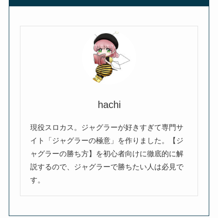
hachi
現役スロカス。ジャグラーが好きすぎて専門サ
イト「ジャグラーの極意」を作りました。【ジ
ャグラーの勝ち方】を初心者向けに徹底的に解
説するので、ジャグラーで勝ちたい人は必見で
す。