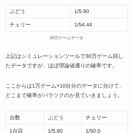
ぶどう
1/5.90
チェリー
1/54.44
30万ゲームデータ
上記はシミュレーションツールで30万ゲーム回し
たデータですが、ほぼ理論値通りの確率です。
ここからは1万ゲーム×10台分のデータに分けて、
どこまで確率がバラツクのか見ていきましょう。
台数
ぶどう
チェリー
1台目
1/5.80
1/50.0