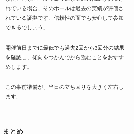
れている場合、そのホールは過去の実績が評価さ
れている証拠です。信頼性の面でも安心して参加
できるでしょう。
開催前日までに最低でも過去2回から3回分の結果
を確認し、傾向をつかんでから臨むことをおすす
めします。
この事前準備が、当日の立ち回りを大きく左右し
ます。
まとめ