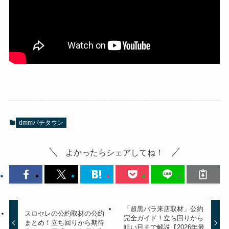
dmmパチタウン
よかったらシェアしてね！
「超黒バラ来店取材」公約
スロセレの公約取材の公約
完全ガイド！立ち回りから
まとめ！立ち回りから期待
狙い目まで解説【2026年最