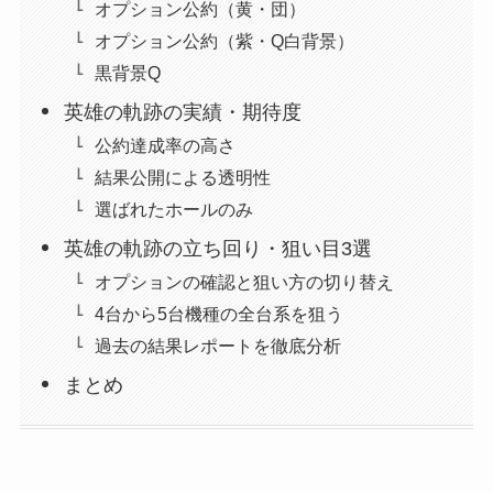
オプション公約（黄・団）
オプション公約（紫・Q白背景）
黒背景Q
英雄の軌跡の実績・期待度
公約達成率の高さ
結果公開による透明性
選ばれたホールのみ
英雄の軌跡の立ち回り・狙い目3選
オプションの確認と狙い方の切り替え
4台から5台機種の全台系を狙う
過去の結果レポートを徹底分析
まとめ