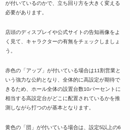
が付いているのかで、立ち回り方を大きく変える
必要があります。
店頭のディスプレイや公式サイトの告知画像をよ
く見て、キャラクターの有無をチェックしましょ
う。
赤色の「アップ」が付いている場合は11割営業と
いう強力な公約となり、全体的に高設定が期待で
きるため、ホール全体の設置台数10パーセントに
相当する高設定台がどこに配置されているかを推
測しながら打つのが基本となります。
黄色の「団」が付いている場合は、設定5以上の6