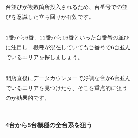
台並びが複数箇所投入されるため、台番号での並
びを意識した立ち回りが有効です。
1番から6番、11番から16番といった台番号の並び
に注目し、機種が混在していても台番号で6台並ん
でいるエリアを探しましょう。
開店直後にデータカウンターで好調な台が6台並ん
でいるエリアを見つけたら、そこを重点的に狙う
のが効果的です。
4台から5台機種の全台系を狙う