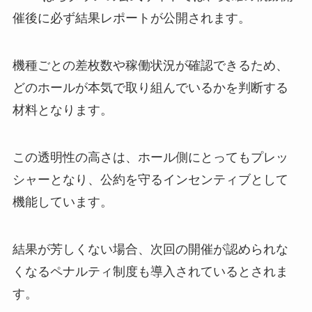
催後に必ず結果レポートが公開されます。
機種ごとの差枚数や稼働状況が確認できるため、
どのホールが本気で取り組んでいるかを判断する
材料となります。
この透明性の高さは、ホール側にとってもプレッ
シャーとなり、公約を守るインセンティブとして
機能しています。
結果が芳しくない場合、次回の開催が認められな
くなるペナルティ制度も導入されているとされま
す。