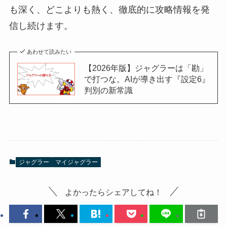
も深く、どこよりも熱く、徹底的に攻略情報を発
信し続けます。
あわせて読みたい
【2026年版】ジャグラーは「勘」
で打つな。AIが導き出す『設定6』
判別の新常識
ジャグラー
マイジャグラー
よかったらシェアしてね！