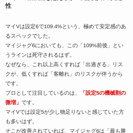
性
マイVは設定6で109.4%という、極めて安定感のあ
るスペックでした。
マイジャグ6においても、この「109%前後」とい
うラインは死守されるはず。
なぜなら、これ以上高くすれば「出過ぎる」リス
クが、低くすれば「客離れ」のリスクが伴うから
です。
プロとして注目しているのは、
「設定5の機械割の
微増」
です。
マイVでは設定5が少し物足りないと感じていた方
も多いはず。
そこが改善されていれば、マイジャグ6は「最も勝