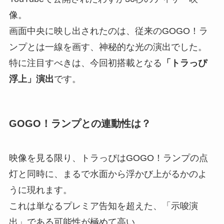
像。
画面中央に映し出されたのは、従来のGOGO！ラ
ンプとは一線を画す、神秘的な光の演出でした。
特に注目すべきは、今回初搭載となる
「トラっぴ
浮上」演出
です。
GOGO！ランプとの連動性は？
映像を見る限り、トラっぴはGOGO！ランプの点
灯と同時に、まるで水面から浮かび上がるかのよ
うに現れます。
これは単なるプレミア告知を超えた、「示唆演
出」である可能性が極めて高い。