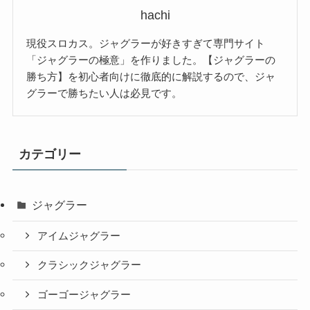
hachi
現役スロカス。ジャグラーが好きすぎて専門サイト
「ジャグラーの極意」を作りました。【ジャグラーの
勝ち方】を初心者向けに徹底的に解説するので、ジャ
グラーで勝ちたい人は必見です。
カテゴリー
ジャグラー
アイムジャグラー
クラシックジャグラー
ゴーゴージャグラー