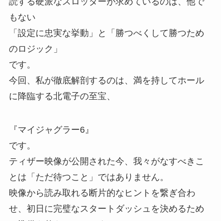
読する硬派なスロッターが求めているのは、他で
もない
「設定に忠実な挙動」と「勝つべくして勝つため
のロジック」
です。
今回、私が徹底解剖するのは、満を持してホール
に降臨する北電子の至宝、
『マイジャグラー6』
です。
ティザー映像が公開された今、我々がなすべきこ
とは「ただ待つこと」ではありません。
映像から読み取れる断片的なヒントを繋ぎ合わ
せ、初日に完璧なスタートダッシュを決めるため