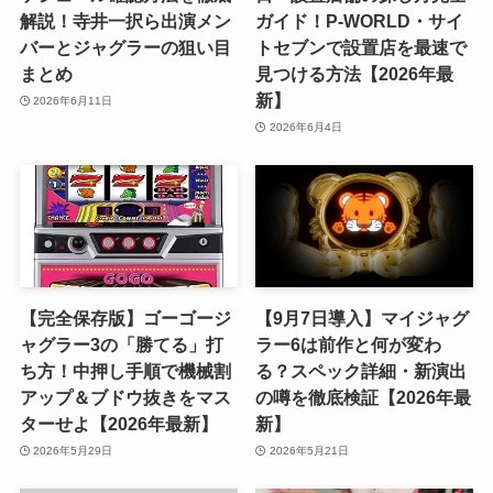
解説！寺井一択ら出演メン
ガイド！P-WORLD・サイ
バーとジャグラーの狙い目
トセブンで設置店を最速で
まとめ
見つける方法【2026年最
新】
2026年6月11日
2026年6月4日
【完全保存版】ゴーゴージ
【9月7日導入】マイジャグ
ャグラー3の「勝てる」打
ラー6は前作と何が変わ
ち方！中押し手順で機械割
る？スペック詳細・新演出
アップ＆ブドウ抜きをマス
の噂を徹底検証【2026年最
ターせよ【2026年最新】
新】
2026年5月29日
2026年5月21日