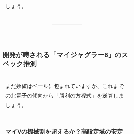
しょう。
開発が噂される「マイジャグラー6」のス
ペック推測
まだ数値はベールに包まれていますが、これまで
の北電子の傾向から「勝利の方程式」を逆算しま
しょう。
マイVの機械割を超えるか？高設定域の安定