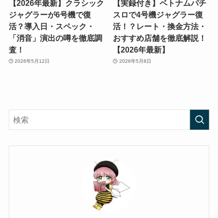
【2026年最新】クラシック
【実録付き】ベトナムパチ
ジャグラーが6号機で復
スロで4号機ジャグラー復
活？導入日・スペック・
活！？レート・換金方法・
「消音」演出の噂を徹底調
おすすめ店舗を徹底解説！
査！
【2026年最新】
2026年5月12日
2026年5月8日