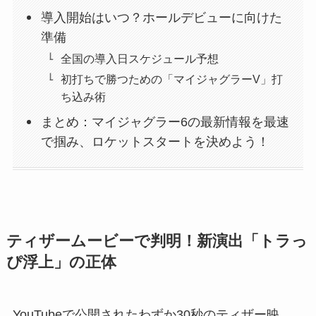
導入開始はいつ？ホールデビューに向けた
準備
全国の導入日スケジュール予想
初打ちで勝つための「マイジャグラーV」打
ち込み術
まとめ：マイジャグラー6の最新情報を最速
で掴み、ロケットスタートを決めよう！
ティザームービーで判明！新演出「トラっ
ぴ浮上」の正体
YouTubeで公開されたわずか30秒のティザー映