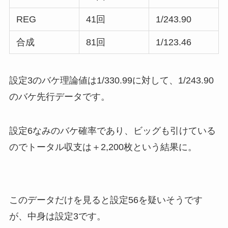
REG
41回
1/243.90
合成
81回
1/123.46
設定3のバケ理論値は1/330.99に対して、1/243.90
のバケ先行データです。
設定6なみのバケ確率であり、ビッグも引けている
のでトータル収支は＋2,200枚という結果に。
このデータだけを見ると設定56を疑いそうです
が、中身は設定3です。