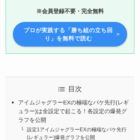
※会員登録不要・完全無料
プロが実践する「勝ち組の立ち回
り」を無料で読む
目次
アイムジャグラーEXの極端なバケ先行(レギ
ュラー)は全設定で起こる！各設定の爆発グ
ラフを公開
設定1アイムジャグラーEXの極端なバケ先行
(レギュラー)爆発グラフを公開