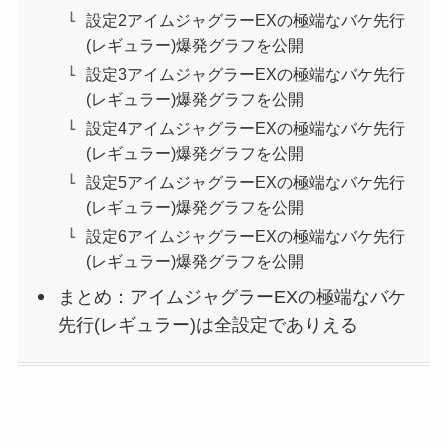
設定2アイムジャグラーEXの極端なバケ先行
(レギュラー)爆発グラフを公開
設定3アイムジャグラーEXの極端なバケ先行
(レギュラー)爆発グラフを公開
設定4アイムジャグラーEXの極端なバケ先行
(レギュラー)爆発グラフを公開
設定5アイムジャグラーEXの極端なバケ先行
(レギュラー)爆発グラフを公開
設定6アイムジャグラーEXの極端なバケ先行
(レギュラー)爆発グラフを公開
まとめ：アイムジャグラーEXの極端なバケ
先行(レギュラー)は全設定でありえる