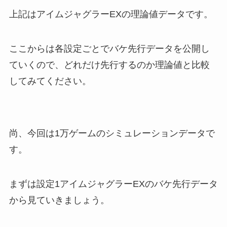
上記はアイムジャグラーEXの理論値データです。
ここからは各設定ごとでバケ先行データを公開し
ていくので、どれだけ先行するのか理論値と比較
してみてください。
尚、今回は1万ゲームのシミュレーションデータで
す。
まずは設定1アイムジャグラーEXのバケ先行データ
から見ていきましょう。