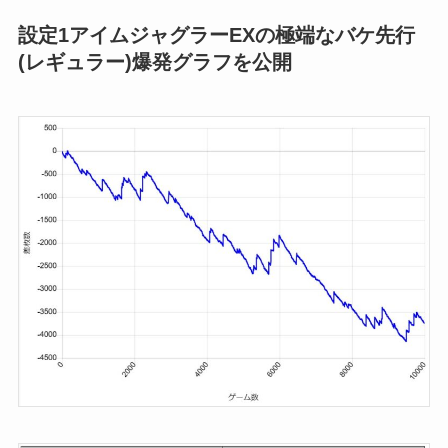
設定1アイムジャグラーEXの極端なバケ先行
(レギュラー)爆発グラフを公開