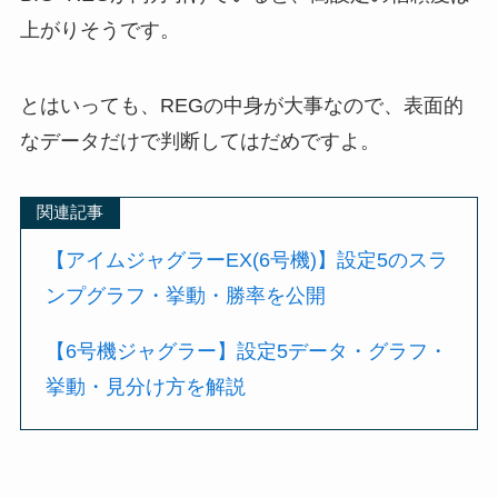
上がりそうです。
とはいっても、REGの中身が大事なので、表面的
なデータだけで判断してはだめですよ。
関連記事
【アイムジャグラーEX(6号機)】設定5のスラ
ンプグラフ・挙動・勝率を公開
【6号機ジャグラー】設定5データ・グラフ・
挙動・見分け方を解説