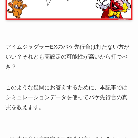
アイムジャグラーEXのバケ先行台は打たない方が
いい？それとも高設定の可能性が高いから打つべ
き？
このような疑問にお答えするために、本記事では
シミュレーションデータを使ってバケ先行台の真
実を教えます。