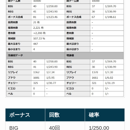
ボーナス
回数
確率
BIG
40回
1/250.00