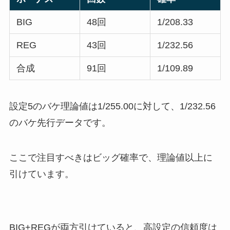
BIG
48回
1/208.33
REG
43回
1/232.56
合成
91回
1/109.89
設定5のバケ理論値は1/255.00に対して、1/232.56
のバケ先行データです。
ここで注目すべきはビッグ確率で、理論値以上に
引けています。
BIG+REGが両方引けていると、高設定の信頼度は