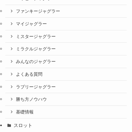
ファンキージャグラー
マイジャグラー
ミスタージャグラー
ミラクルジャグラー
みんなのジャグラー
よくある質問
ラブリージャグラー
勝ち方ノウハウ
基礎情報
スロット