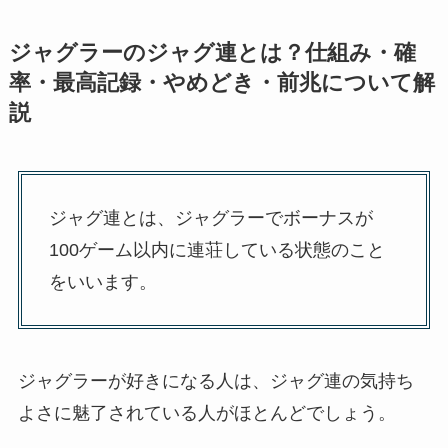
ジャグラーのジャグ連とは？仕組み・確
率・最高記録・やめどき・前兆について解
説
ジャグ連とは、ジャグラーでボーナスが
100ゲーム以内に連荘している状態のこと
をいいます。
ジャグラーが好きになる人は、ジャグ連の気持ち
よさに魅了されている人がほとんどでしょう。