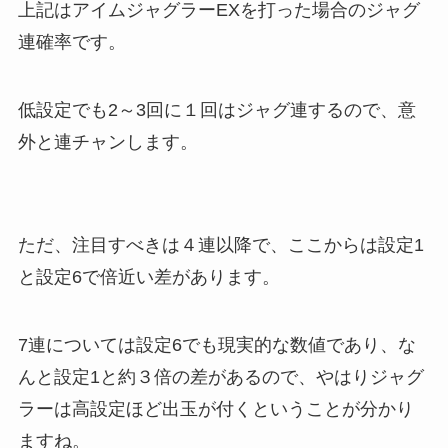
上記はアイムジャグラーEXを打った場合のジャグ
連確率です。
低設定でも2～3回に１回はジャグ連するので、意
外と連チャンします。
ただ、注目すべきは４連以降で、ここからは設定1
と設定6で倍近い差があります。
7連については設定6でも現実的な数値であり、な
んと設定1と約３倍の差があるので、やはりジャグ
ラーは高設定ほど出玉が付くということが分かり
ますね。