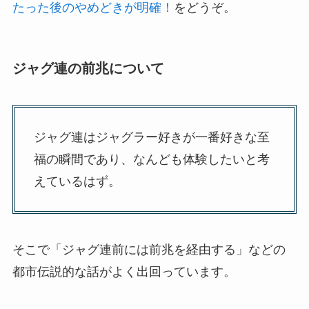
たった後のやめどきが明確！
をどうぞ。
ジャグ連の前兆について
ジャグ連はジャグラー好きが一番好きな至
福の瞬間であり、なんども体験したいと考
えているはず。
そこで「ジャグ連前には前兆を経由する」などの
都市伝説的な話がよく出回っています。