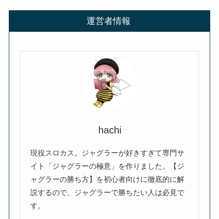
運営者情報
hachi
現役スロカス。ジャグラーが好きすぎて専門サ
イト「ジャグラーの極意」を作りました。【ジ
ャグラーの勝ち方】を初心者向けに徹底的に解
説するので、ジャグラーで勝ちたい人は必見で
す。