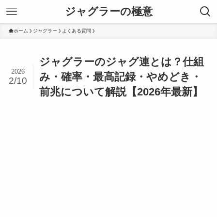
ジャグラーの極意
ホーム
ジャグラー
よくある質問
ジャグラーのジャグ連とは？仕組
2026
み・確率・最高記録・やめどき・
2/10
前兆について解説【2026年最新】