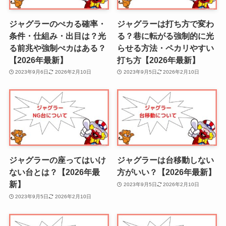
ジャグラーのぺカる確率・
ジャグラーは打ち方で変わ
条件・仕組み・出目は？光
る？巷に転がる強制的に光
る前兆や強制ぺカはある？
らせる方法・ペカリやすい
【2026年最新】
打ち方【2026年最新】
2023年9月6日
2026年2月10日
2023年9月5日
2026年2月10日
ジャグラーの座ってはいけ
ジャグラーは台移動しない
ない台とは？【2026年最
方がいい？【2026年最新】
新】
2023年9月5日
2026年2月10日
2023年9月5日
2026年2月10日