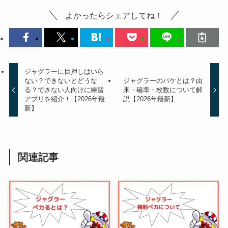
よかったらシェアしてね！
ジャグラーに目押しはいら
ない？できないとどうな
ジャグラーのバケとは？由
る？できない人向けに練習
来・確率・枚数について解
アプリを紹介！【2026年最
説【2026年最新】
新】
関連記事