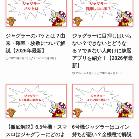
ジャグラーのバケとは？由
ジャグラーに目押しはいら
来・確率・枚数について解
ない？できないとどうな
説【2026年最新】
る？できない人向けに練習
アプリを紹介！【2026年最
2023年4月5日
2026年2月10日
新】
2023年4月2日
2026年2月10日
【徹底解説】6.5号機・スマ
6号機ジャグラーはコイン
スロはジャグラーにどのよ
持ちが悪い？全機種で解説